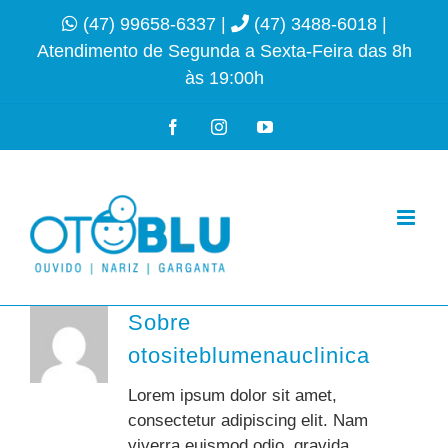
Ir
(47) 99658-6337
|
(47) 3488-6018
|
para
Atendimento de Segunda a Sexta-Feira das 8h
o
às 19:00h
conteúdo
Facebook
Instagram
YouTube
Sobre
otositeblumenauclinica
Lorem ipsum dolor sit amet,
consectetur adipiscing elit. Nam
viverra euismod odio, gravida