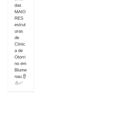
das
MAIO
RES
estrut
uras
de
Clinic
a de
Otorri
no em
Blume
nau.👂
👃✅