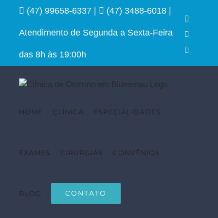
Ir
(47) 99658-6337
|
(47) 3488-6018
|
para
Faceboo
o
Atendimento de Segunda a Sexta-Feira
Instagra
conteúdo
YouTube
das 8h às 19:00h
HOME
CLÍNICA
ESPECIALIDADES
EXAMES
CIRURGIAS
CONVÊNIOS
CONTATO
BLOG