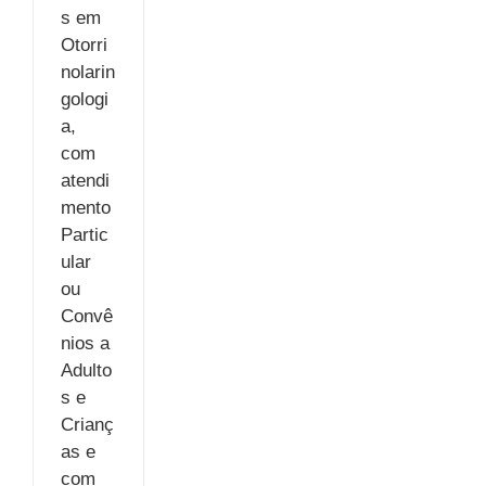
s em
Otorri
nolarin
gologi
a,
com
atendi
mento
Partic
ular
ou
Convê
nios a
Adulto
s e
Crianç
as e
com