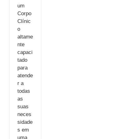
um
Corpo
Clínic
o
altame
nte
capaci
tado
para
atende
r a
todas
as
suas
neces
sidade
s em
uma