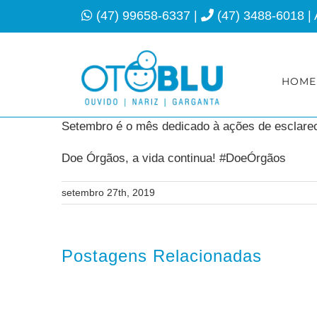
Ir
(47) 99658-6337
|
(47) 3488-6018
|
para
o
conteúdo
HOME
Setembro é o mês dedicado à ações de esclarec
Doe Órgãos, a vida continua! #DoeÓrgãos
setembro 27th, 2019
Postagens Relacionadas