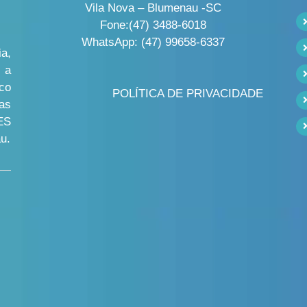
Vila Nova – Blumenau -SC
Fone:(47) 3488-6018
WhatsApp: (47) 99658-6337
a,
 a
co
POLÍTICA DE PRIVACIDADE
as
ES
u.