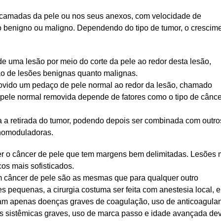
s camadas da pele ou nos seus anexos, com velocidade de
o benigno ou maligno. Dependendo do tipo de tumor, o crescim
e uma lesão por meio do corte da pele ao redor desta lesão,
ão de lesões benignas quanto malignas.
movido um pedaço de pele normal ao redor da lesão, chamado
pele normal removida depende de fatores como o tipo de cânce
a a retirada do tumor, podendo depois ser combinada com outro
unomoduladoras.
ver o câncer de pele que tem margens bem delimitadas. Lesões 
os mais sofisticados.
um câncer de pele são as mesmas que para qualquer outro
s pequenas, a cirurgia costuma ser feita com anestesia local, 
riam apenas doenças graves de coagulação, uso de anticoagula
as sistêmicas graves, uso de marca passo e idade avançada d