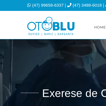
Ir
(47) 99658-6337
|
(47) 3488-6018
|
para
o
conteúdo
HOME
Exerese de C