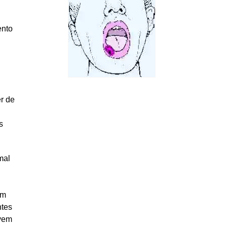
ento
r de
s
mal
em
ntes
evem