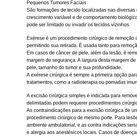
Pequenos Tumores Faciais
São formações de tecido localizadas nas diversa
crescimento variável e de comportamento biológic
pode ser limitado ou invadir os tecidos vizinhos.
Exérese é um procedimento cirúrgico de remoção d
permitindo sua retirada. É usada tanto para remoç
Em casos de câncer de pele, além da lesão, é re
margem de segurança. A largura desta margem de 
pele, tamanho do tumor e sua profundidade.
A exérese cirúrgica é sempre a primeira opção par
tratamentos, como a radioterapia ou pomadas im
A excisão cirúrgica simples é indicada para remo
delimitadas podem requerer procedimentos cirúrgic
As contraindicações para a excisão cirúrgica de 
procedimento cirúrgico de mesmo porte. Para lesõe
ambiente ambulatorial, e as contra indicações se
e alergia aos anestésicos locais. Casos de doenç