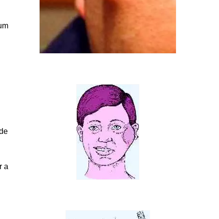
 um
ode
r a