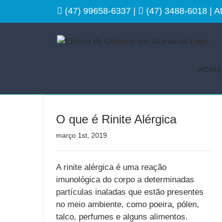
Ir
(47) 99658-6337
|
(47) 3488-6018
| 
para
o
conteúdo
HOME
O que é Rinite Alérgica
março 1st, 2019
A rinite alérgica é uma reação
imunológica do corpo a determinadas
partículas inaladas que estão presentes
no meio ambiente, como poeira, pólen,
talco, perfumes e alguns alimentos.