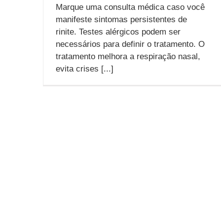
Marque uma consulta médica caso você
manifeste sintomas persistentes de
rinite. Testes alérgicos podem ser
necessários para definir o tratamento. O
tratamento melhora a respiração nasal,
evita crises [...]
Somos Especialistas em Otorrinolaringologi
com atendimento Particular ou Convênios
Adultos e Crianças e com um Corpo Clíni
altamente capacitado para atender a todas 
suas necessidades em uma das MAIOR